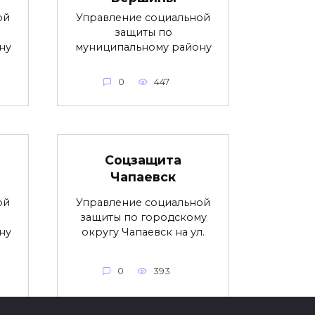
ой
Управление социальной
защиты по
ну
муниципальному району
0
447
Соцзащита
Чапаевск
ой
Управление социальной
защиты по городскому
ну
округу Чапаевск на ул.
0
393