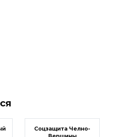
ся
ый
Соцзащита Челно-
Вершины