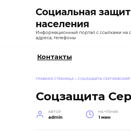
Перейти
Социальная защит
к
содержанию
населения
Информационный портал с ссылками на 
адреса, телефоны
Контакты
ГЛАВНАЯ СТРАНИЦА
»
СОЦЗАЩИТА СЕРГИЕВСКИЙ
Соцзащита Се
АВТОР
НА ЧТЕНИЕ
admin
1 мин