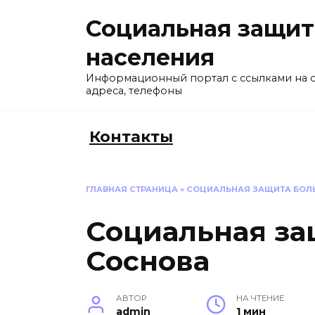
Перейти
Социальная защит
к
содержанию
населения
Информационный портал с ссылками на 
адреса, телефоны
Контакты
ГЛАВНАЯ СТРАНИЦА
»
СОЦИАЛЬНАЯ ЗАЩИТА БОЛ
Социальная за
Соснова
АВТОР
НА ЧТЕНИЕ
admin
1 мин