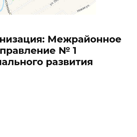
низация: Межрайонное
управление № 1
ального развития