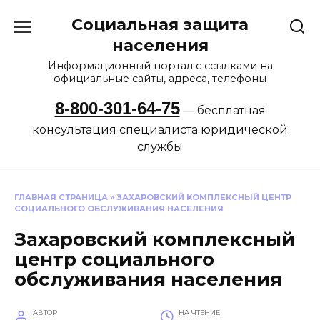
Перейти
Социальная защита
к
содержанию
населения
Информационный портал с ссылками на
официальные сайты, адреса, телефоны
8-800-301-64-75
— бесплатная
консультация специалиста юридической
службы
ГЛАВНАЯ СТРАНИЦА
»
ЗАХАРОВСКИЙ КОМПЛЕКСНЫЙ ЦЕНТР
СОЦИАЛЬНОГО ОБСЛУЖИВАНИЯ НАСЕЛЕНИЯ
Захаровский комплексный
центр социального
обслуживания населения
АВТОР
НА ЧТЕНИЕ