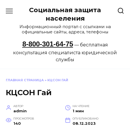
Перейти
Социальная защита
к
содержанию
населения
Информационный портал с ссылками на
официальные сайты, адреса, телефоны
8-800-301-64-75
— бесплатная
консультация специалиста юридической
службы
ГЛАВНАЯ СТРАНИЦА
»
КЦСОН ГАЙ
КЦСОН Гай
АВТОР
НА ЧТЕНИЕ
admin
1 мин
ПРОСМОТРОВ
ОПУБЛИКОВАНО
140
08.12.2023