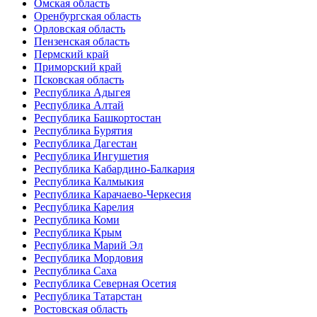
Омская область
Оренбургская область
Орловская область
Пензенская область
Пермский край
Приморский край
Псковская область
Республика Адыгея
Республика Алтай
Республика Башкортостан
Республика Бурятия
Республика Дагестан
Республика Ингушетия
Республика Кабардино-Балкария
Республика Калмыкия
Республика Карачаево-Черкесия
Республика Карелия
Республика Коми
Республика Крым
Республика Марий Эл
Республика Мордовия
Республика Саха
Республика Северная Осетия
Республика Татарстан
Ростовская область