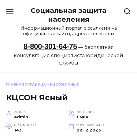
Перейти
Социальная защита
к
содержанию
населения
Информационный портал с ссылками на
официальные сайты, адреса, телефоны
8-800-301-64-75
— бесплатная
консультация специалиста юридической
службы
ГЛАВНАЯ СТРАНИЦА
»
КЦСОН ЯСНЫЙ
КЦСОН Ясный
АВТОР
НА ЧТЕНИЕ
admin
1 мин
ПРОСМОТРОВ
ОПУБЛИКОВАНО
143
08.12.2023