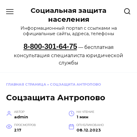
Перейти
Социальная защита
к
содержанию
населения
Информационный портал с ссылками на
официальные сайты, адреса, телефоны
8-800-301-64-75
— бесплатная
консультация специалиста юридической
службы
ГЛАВНАЯ СТРАНИЦА
»
СОЦЗАЩИТА АНТРОПОВО
Соцзащита Антропово
АВТОР
НА ЧТЕНИЕ
admin
1 мин
ПРОСМОТРОВ
ОПУБЛИКОВАНО
217
08.12.2023