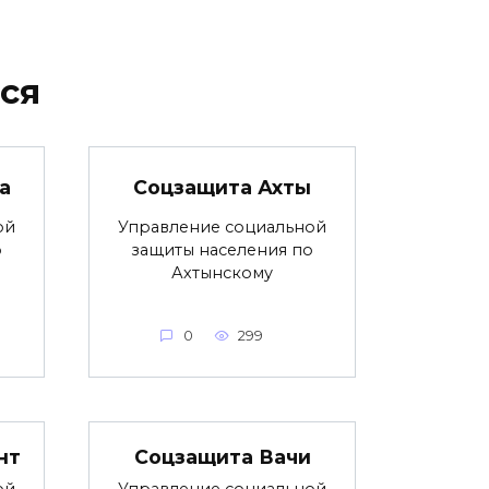
ся
а
Соцзащита Ахты
ой
Управление социальной
о
защиты населения по
Ахтынскому
0
299
нт
Соцзащита Вачи
ой
Управление социальной