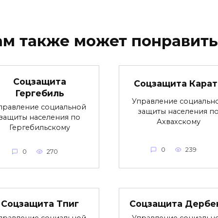
ам также может понравить
Соцзащита
Соцзащита Карат
Гергебиль
Управление социальн
правление социальной
защиты населения п
защиты населения по
Ахвахскому
Гергебильскому
0
239
0
270
Соцзащита Тпиг
Соцзащита Дербе
правление социальной
Управление социальн