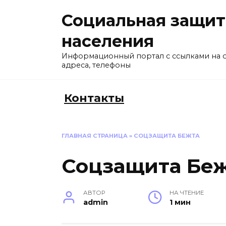
Перейти
Социальная защит
к
содержанию
населения
Информационный портал с ссылками на 
адреса, телефоны
Контакты
ГЛАВНАЯ СТРАНИЦА
»
СОЦЗАЩИТА БЕЖТА
Соцзащита Бе
АВТОР
НА ЧТЕНИЕ
admin
1 мин