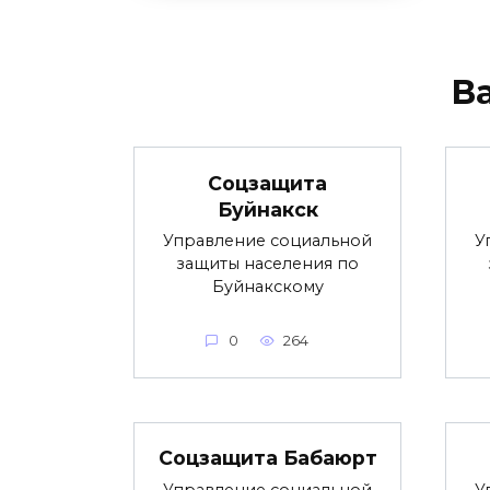
В
Соцзащита
Буйнакск
Управление социальной
У
защиты населения по
Буйнакскому
0
264
Соцзащита Бабаюрт
Управление социальной
У