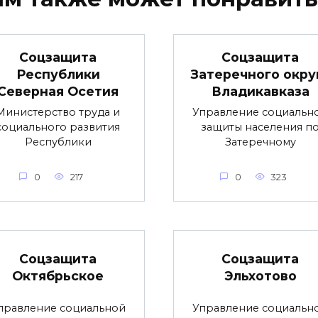
Соцзащита
Соцзащита
Республики
Затеречного окру
Северная Осетия
Владикавказа
Министерство труда и
Управление социальн
социального развития
защиты населения п
Республики
Затеречному
0
217
0
323
Соцзащита
Соцзащита
Октябрьское
Эльхотово
правление социальной
Управление социальн