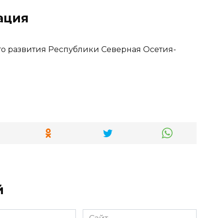
ация
го развития Республики Северная Осетия-
й
Сайт