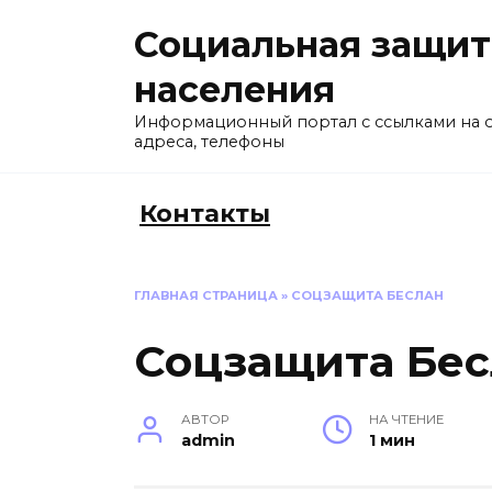
Перейти
Социальная защит
к
содержанию
населения
Информационный портал с ссылками на 
адреса, телефоны
Контакты
ГЛАВНАЯ СТРАНИЦА
»
СОЦЗАЩИТА БЕСЛАН
Соцзащита Бес
АВТОР
НА ЧТЕНИЕ
admin
1 мин