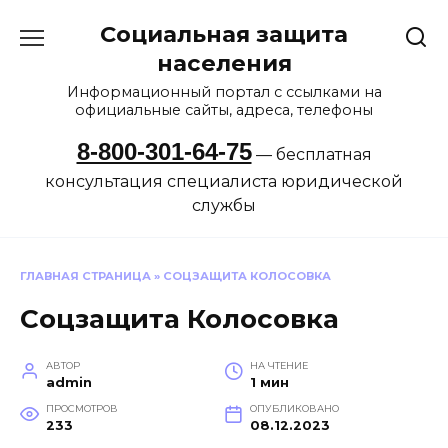
Перейти
Социальная защита
к
содержанию
населения
Информационный портал с ссылками на
официальные сайты, адреса, телефоны
8-800-301-64-75
— бесплатная
консультация специалиста юридической
службы
ГЛАВНАЯ СТРАНИЦА
»
СОЦЗАЩИТА КОЛОСОВКА
Соцзащита Колосовка
АВТОР
НА ЧТЕНИЕ
admin
1 мин
ПРОСМОТРОВ
ОПУБЛИКОВАНО
233
08.12.2023