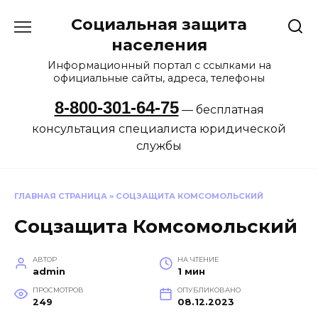
Перейти
Социальная защита
к
содержанию
населения
Информационный портал с ссылками на
официальные сайты, адреса, телефоны
8-800-301-64-75
— бесплатная
консультация специалиста юридической
службы
ГЛАВНАЯ СТРАНИЦА
»
СОЦЗАЩИТА КОМСОМОЛЬСКИЙ
Соцзащита Комсомольский
АВТОР
НА ЧТЕНИЕ
admin
1 мин
ПРОСМОТРОВ
ОПУБЛИКОВАНО
249
08.12.2023