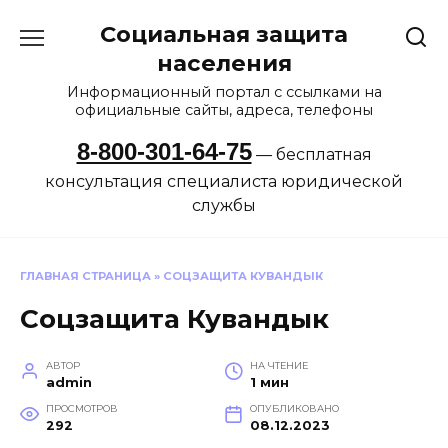
Перейти
Социальная защита
к
содержанию
населения
Информационный портал с ссылками на
официальные сайты, адреса, телефоны
8-800-301-64-75
— бесплатная
консультация специалиста юридической
службы
ГЛАВНАЯ СТРАНИЦА
»
СОЦЗАЩИТА КУВАНДЫК
Соцзащита Кувандык
АВТОР
НА ЧТЕНИЕ
admin
1 мин
ПРОСМОТРОВ
ОПУБЛИКОВАНО
292
08.12.2023