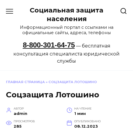
Перейти
Социальная защита
к
содержанию
населения
Информационный портал с ссылками на
официальные сайты, адреса, телефоны
8-800-301-64-75
— бесплатная
консультация специалиста юридической
службы
ГЛАВНАЯ СТРАНИЦА
»
СОЦЗАЩИТА ЛОТОШИНО
Соцзащита Лотошино
АВТОР
НА ЧТЕНИЕ
admin
1 мин
ПРОСМОТРОВ
ОПУБЛИКОВАНО
285
08.12.2023