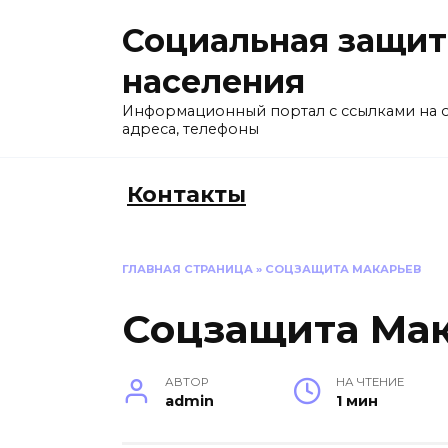
Перейти
Социальная защит
к
содержанию
населения
Информационный портал с ссылками на 
адреса, телефоны
Контакты
ГЛАВНАЯ СТРАНИЦА
»
СОЦЗАЩИТА МАКАРЬЕВ
Соцзащита Ма
АВТОР
НА ЧТЕНИЕ
admin
1 мин