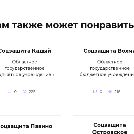
ам также может понравить
Соцзащита Кадый
Соцзащита Вохм
Областное
Областное
государственное
государственное
джетное учреждение «
бюджетное учреждени
0
225
0
216
Соцзащита
оцзащита Павино
Островское