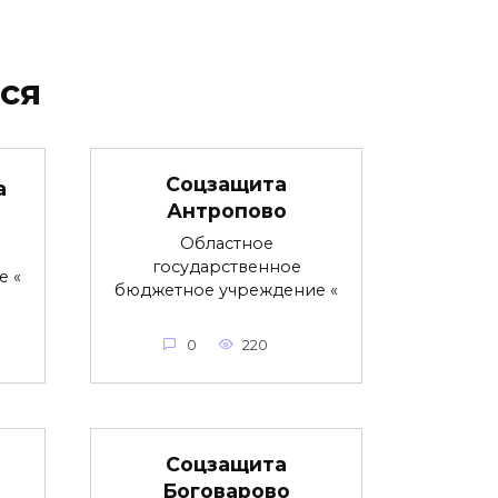
ся
Соцзащита
а
Антропово
Областное
государственное
е «
бюджетное учреждение «
0
220
Соцзащита
Боговарово