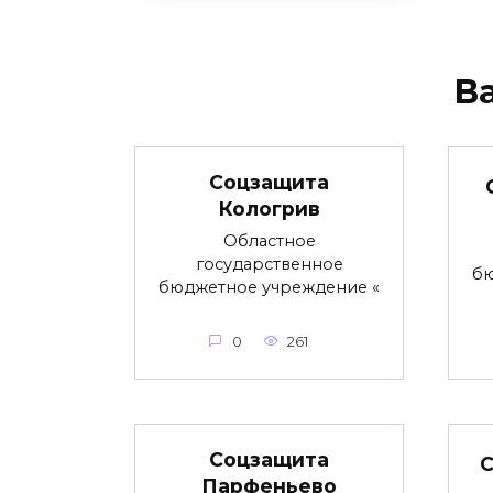
В
Соцзащита
Кологрив
Областное
государственное
бю
бюджетное учреждение «
0
261
Соцзащита
С
Парфеньево