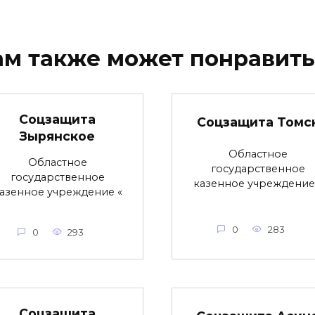
ам также может понравить
Соцзащита
Соцзащита Томс
Зырянское
Областное
Областное
государственное
государственное
казенное учреждение
азенное учреждение «
0
283
0
293
Соцзащита