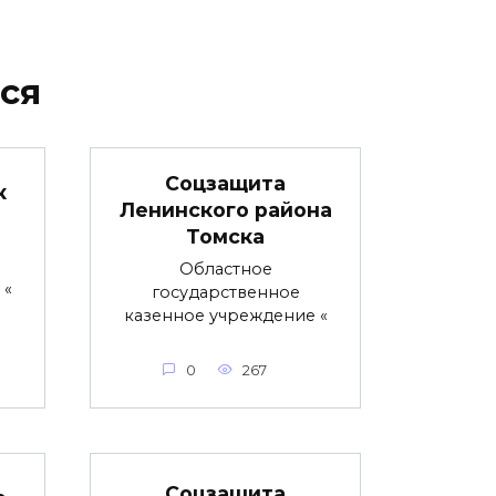
ся
Соцзащита
к
Ленинского района
Томска
Областное
 «
государственное
казенное учреждение «
0
267
Соцзащита