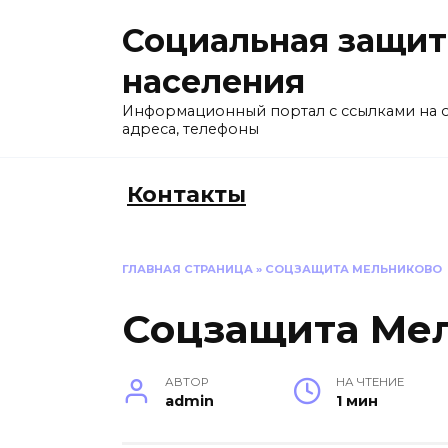
Перейти
Социальная защит
к
содержанию
населения
Информационный портал с ссылками на 
адреса, телефоны
Контакты
ГЛАВНАЯ СТРАНИЦА
»
СОЦЗАЩИТА МЕЛЬНИКОВО
Соцзащита Ме
АВТОР
НА ЧТЕНИЕ
admin
1 мин