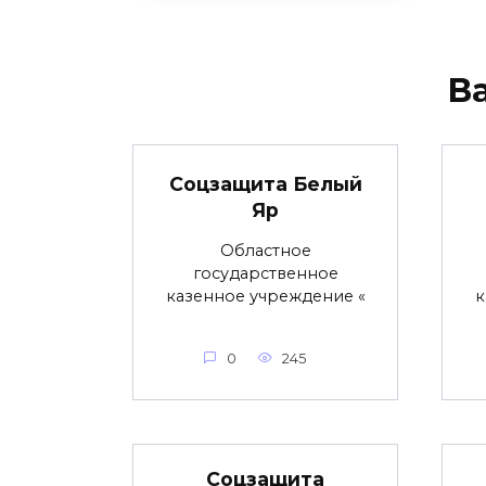
В
Соцзащита Белый
Яр
Областное
государственное
казенное учреждение «
к
0
245
Соцзащита