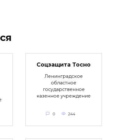
ся
Соцзащита Тосно
Ленинградское
областное
государственное
казенное учреждение
е
0
244