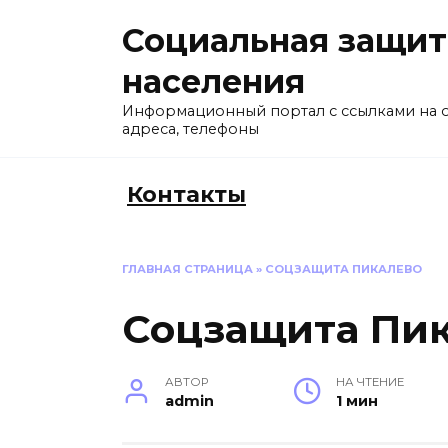
Перейти
Социальная защит
к
содержанию
населения
Информационный портал с ссылками на 
адреса, телефоны
Контакты
ГЛАВНАЯ СТРАНИЦА
»
СОЦЗАЩИТА ПИКАЛЕВО
Соцзащита Пи
АВТОР
НА ЧТЕНИЕ
admin
1 мин