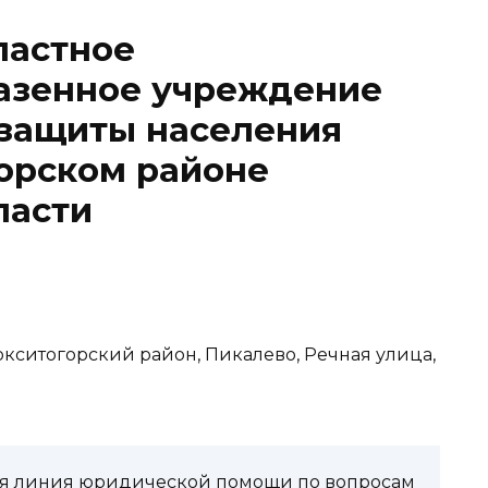
ластное
казенное учреждение
 защиты населения
орском районе
ласти
окситогорский район, Пикалево, Речная улица,
чая линия юридической помощи по вопросам