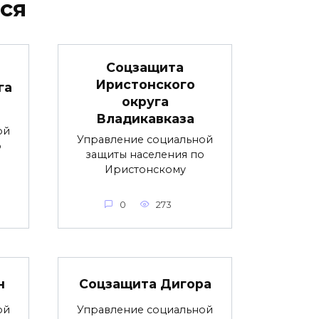
ся
Соцзащита
Иристонского
га
округа
Владикавказа
ой
Управление социальной
о
защиты населения по
Иристонскому
0
273
н
Соцзащита Дигора
ой
Управление социальной