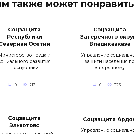
ам также может понравить
Соцзащита
Соцзащита
Республики
Затеречного окру
Северная Осетия
Владикавказа
Министерство труда и
Управление социальн
социального развития
защиты населения п
Республики
Затеречному
0
217
0
323
Соцзащита
Соцзащита Ардо
Эльхотово
Управление социальн
правление социальной