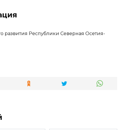
ация
го развития Республики Северная Осетия-
й