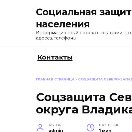
Перейти
Социальная защит
к
содержанию
населения
Информационный портал с ссылками на 
адреса, телефоны
Контакты
ГЛАВНАЯ СТРАНИЦА
»
СОЦЗАЩИТА СЕВЕРО-ЗАПА
Соцзащита Сев
округа Владик
АВТОР
НА ЧТЕНИЕ
admin
1 мин