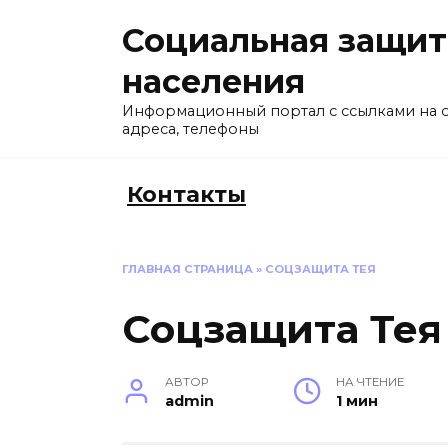
Перейти
Социальная защит
к
содержанию
населения
Информационный портал с ссылками на 
адреса, телефоны
Контакты
ГЛАВНАЯ СТРАНИЦА
»
СОЦЗАЩИТА ТЕЯ
Соцзащита Тея
АВТОР
НА ЧТЕНИЕ
admin
1 мин