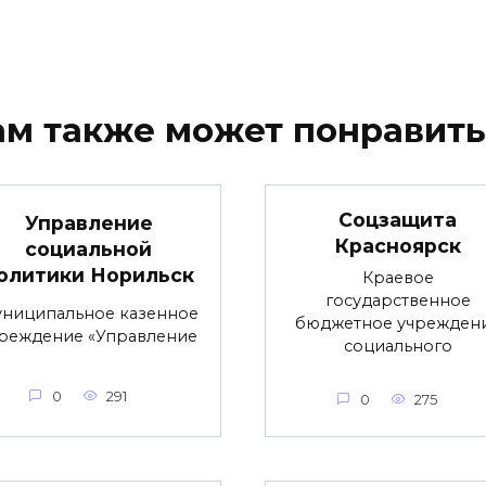
ам также может понравить
Соцзащита
Управление
Красноярск
социальной
олитики Норильск
Краевое
государственное
ниципальное казенное
бюджетное учрежден
реждение «Управление
социального
0
291
0
275