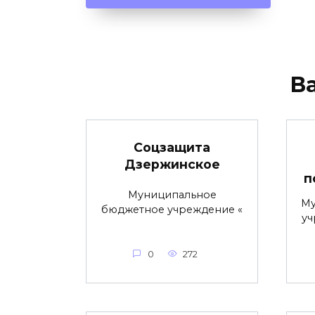
В
Соцзащита
Дзержинское
п
Муниципальное
Му
бюджетное учреждение «
уч
0
272