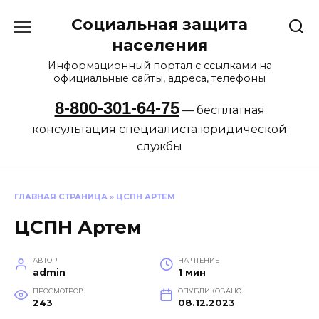
Перейти
Социальная защита
к
содержанию
населения
Информационный портал с ссылками на
официальные сайты, адреса, телефоны
8-800-301-64-75
— бесплатная
консультация специалиста юридической
службы
ГЛАВНАЯ СТРАНИЦА
»
ЦСПН АРТЕМ
ЦСПН Артем
АВТОР
НА ЧТЕНИЕ
admin
1 мин
ПРОСМОТРОВ
ОПУБЛИКОВАНО
243
08.12.2023