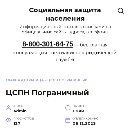
Перейти
Социальная защита
к
содержанию
населения
Информационный портал с ссылками на
официальные сайты, адреса, телефоны
8-800-301-64-75
— бесплатная
консультация специалиста юридической
службы
ГЛАВНАЯ СТРАНИЦА
»
ЦСПН ПОГРАНИЧНЫЙ
ЦСПН Пограничный
АВТОР
НА ЧТЕНИЕ
admin
1 мин
ПРОСМОТРОВ
ОПУБЛИКОВАНО
127
08.12.2023