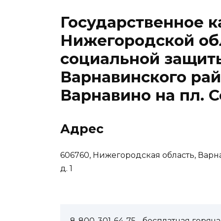
Государственное 
Нижегородской об
социальной защит
Варнавинского райо
Варнавино на пл. Со
Адрес
606760, Нижегородская область, Варна
д. 1
8-800-301-64-75
- бесплатная горя