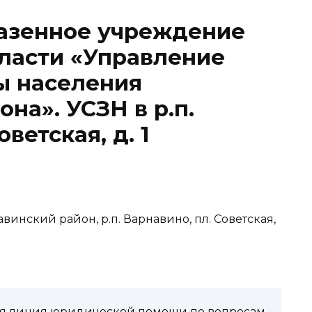
казенное учреждение
ласти «Управление
ы населения
на». УСЗН в р.п.
ветская, д. 1
винский район, р.п. Варнавино, пл. Советская,
чая линия юридической помощи по вопросам