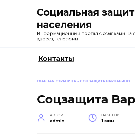
Перейти
Социальная защит
к
содержанию
населения
Информационный портал с ссылками на 
адреса, телефоны
Контакты
ГЛАВНАЯ СТРАНИЦА
»
СОЦЗАЩИТА ВАРНАВИНО
Соцзащита Ва
АВТОР
НА ЧТЕНИЕ
admin
1 мин