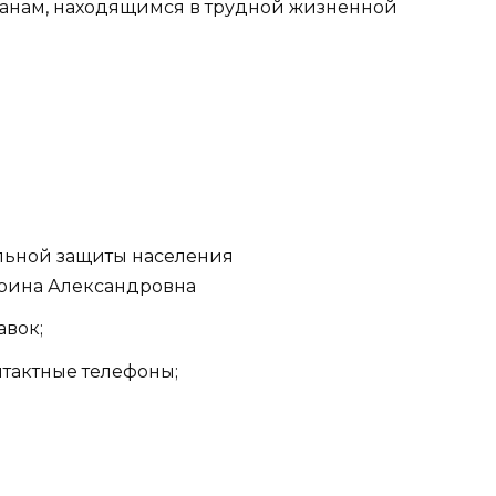
анам, находящимся в трудной жизненной
альной защиты населения
арина Александровна
авок;
контактные телефоны;