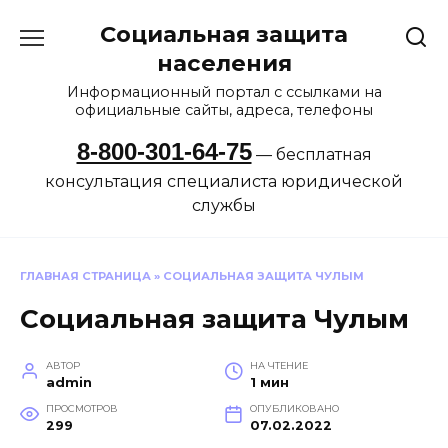
Перейти
Социальная защита
к
содержанию
населения
Информационный портал с ссылками на
официальные сайты, адреса, телефоны
8-800-301-64-75
— бесплатная
консультация специалиста юридической
службы
ГЛАВНАЯ СТРАНИЦА
»
СОЦИАЛЬНАЯ ЗАЩИТА ЧУЛЫМ
Социальная защита Чулым
АВТОР
НА ЧТЕНИЕ
admin
1 мин
ПРОСМОТРОВ
ОПУБЛИКОВАНО
299
07.02.2022