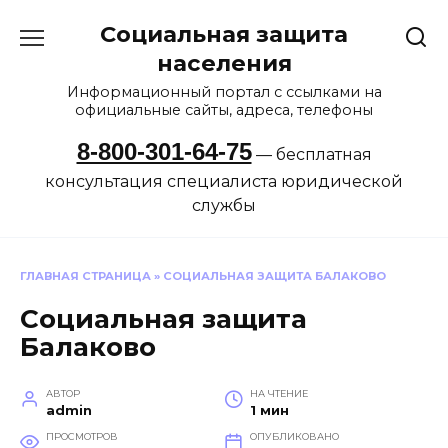
Перейти
Социальная защита
к
содержанию
населения
Информационный портал с ссылками на
официальные сайты, адреса, телефоны
8-800-301-64-75
— бесплатная
консультация специалиста юридической
службы
ГЛАВНАЯ СТРАНИЦА
»
СОЦИАЛЬНАЯ ЗАЩИТА БАЛАКОВО
Социальная защита
Балаково
АВТОР
НА ЧТЕНИЕ
admin
1 мин
ПРОСМОТРОВ
ОПУБЛИКОВАНО