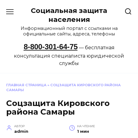
Перейти
Социальная защита
к
содержанию
населения
Информационный портал с ссылками на
официальные сайты, адреса, телефоны
8-800-301-64-75
— бесплатная
консультация специалиста юридической
службы
ГЛАВНАЯ СТРАНИЦА
»
СОЦЗАЩИТА КИРОВСКОГО РАЙОНА
САМАРЫ
Соцзащита Кировского
района Самары
АВТОР
НА ЧТЕНИЕ
admin
1 мин