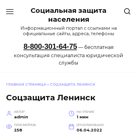
Перейти
Социальная защита
к
содержанию
населения
Информационный портал с ссылками на
официальные сайты, адреса, телефоны
8-800-301-64-75
— бесплатная
консультация специалиста юридической
службы
ГЛАВНАЯ СТРАНИЦА
»
СОЦЗАЩИТА ЛЕНИНСК
Соцзащита Ленинск
АВТОР
НА ЧТЕНИЕ
admin
1 мин
ПРОСМОТРОВ
ОПУБЛИКОВАНО
258
06.04.2022