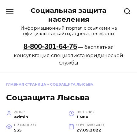
Перейти
Социальная защита
к
содержанию
населения
Информационный портал с ссылками на
официальные сайты, адреса, телефоны
8-800-301-64-75
— бесплатная
консультация специалиста юридической
службы
ГЛАВНАЯ СТРАНИЦА
»
СОЦЗАЩИТА ЛЫСЬВА
Соцзащита Лысьва
АВТОР
НА ЧТЕНИЕ
admin
1 мин
ПРОСМОТРОВ
ОПУБЛИКОВАНО
535
27.09.2022