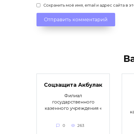
Сохранить моё имя, email и адрес сайта в
В
Соцзащита Акбулак
Филиал
государственного
казенного учреждения «
к
0
263