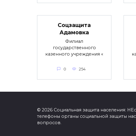
Соцзащита
Адамовка
Филиал
государственного
казенного учреждения «
к
0
254
© 2026 Социальная защита населения: Н
телефоны органы социальной защиты нас
вопросов.