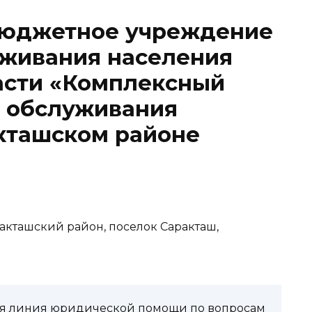
бюджетное учреждение
уживания населения
асти «Комплексный
о обслуживания
кташском районе
ракташский район, поселок Саракташ,
чая линия юридической помощи по вопросам