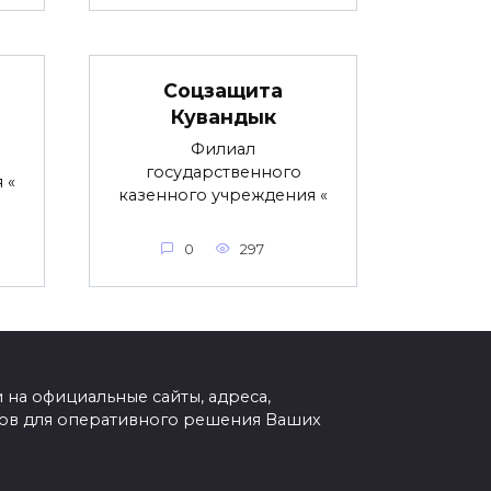
Соцзащита
Кувандык
Филиал
государственного
 «
казенного учреждения «
0
297
на официальные сайты, адреса,
тов для оперативного решения Ваших