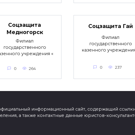
Соцзащита
Соцзащита Гай
Медногорск
Филиал
Филиал
государственного
государственного
казенного учреждения
азенного учреждения «
0
237
0
264
Еофициальный информационный сайт, содержащий ссылки 
еления, а также контактные данные юристов-консультан