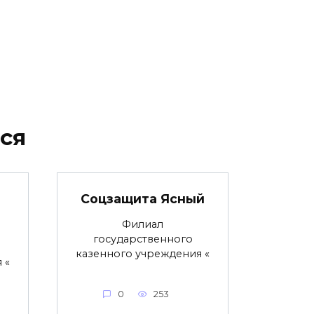
ся
Соцзащита Ясный
Филиал
государственного
казенного учреждения «
 «
0
253