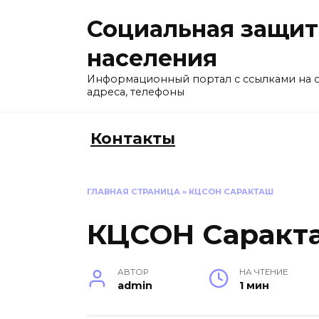
Перейти
Социальная защит
к
содержанию
населения
Информационный портал с ссылками на 
адреса, телефоны
Контакты
ГЛАВНАЯ СТРАНИЦА
»
КЦСОН САРАКТАШ
КЦСОН Саракт
АВТОР
НА ЧТЕНИЕ
admin
1 мин