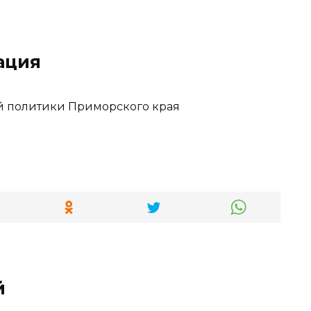
ация
й политики Приморского края
й