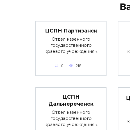
В
ЦСПН Партизанск
Отдел казенного
государственного
краевого учреждения «
к
0
218
ЦСПН
Ц
Дальнереченск
Отдел казенного
государственного
к
краевого учреждения «