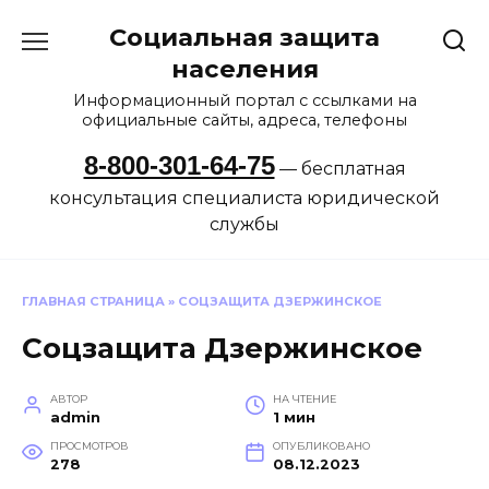
Перейти
Социальная защита
к
содержанию
населения
Информационный портал с ссылками на
официальные сайты, адреса, телефоны
8-800-301-64-75
— бесплатная
консультация специалиста юридической
службы
ГЛАВНАЯ СТРАНИЦА
»
СОЦЗАЩИТА ДЗЕРЖИНСКОЕ
Соцзащита Дзержинское
АВТОР
НА ЧТЕНИЕ
admin
1 мин
ПРОСМОТРОВ
ОПУБЛИКОВАНО
278
08.12.2023