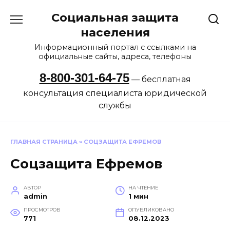
Перейти
Социальная защита
к
содержанию
населения
Информационный портал с ссылками на
официальные сайты, адреса, телефоны
8-800-301-64-75
— бесплатная
консультация специалиста юридической
службы
ГЛАВНАЯ СТРАНИЦА
»
СОЦЗАЩИТА ЕФРЕМОВ
Соцзащита Ефремов
АВТОР
НА ЧТЕНИЕ
admin
1 мин
ПРОСМОТРОВ
ОПУБЛИКОВАНО
771
08.12.2023