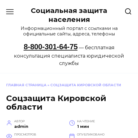
Перейти
Социальная защита
к
содержанию
населения
Информационный портал с ссылками на
официальные сайты, адреса, телефоны
8-800-301-64-75
— бесплатная
консультация специалиста юридической
службы
ГЛАВНАЯ СТРАНИЦА
»
СОЦЗАЩИТА КИРОВСКОЙ ОБЛАСТИ
Соцзащита Кировской
области
АВТОР
НА ЧТЕНИЕ
admin
1 мин
ПРОСМОТРОВ
ОПУБЛИКОВАНО