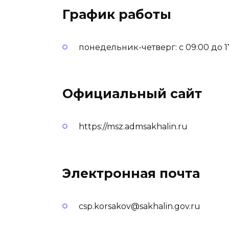
График работы
понедельник-четверг: с 09:00 до 1
Официальный сайт
https://msz.admsakhalin.ru
Электронная почта
csp.korsakov@sakhalin.gov.ru