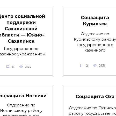
Центр социальной
Соцзащита
поддержки
Курильск
Сахалинской
Отделение по
области — Южно-
Курильскому району
Сахалинск
государственного
Государственное
казенного
азенное учреждение «
0
235
0
263
оцзащита Ноглики
Соцзащита Оха
Отделение по
Отделение по Охинск
Ногликскому району
району государственн