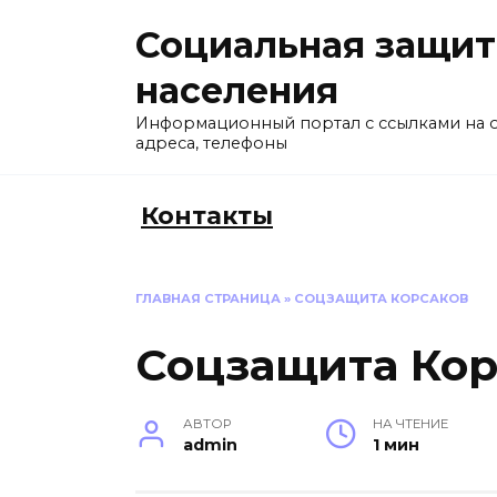
Перейти
Социальная защит
к
содержанию
населения
Информационный портал с ссылками на 
адреса, телефоны
Контакты
ГЛАВНАЯ СТРАНИЦА
»
СОЦЗАЩИТА КОРСАКОВ
Соцзащита Кор
АВТОР
НА ЧТЕНИЕ
admin
1 мин