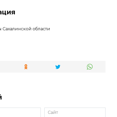
ация
 Сахалинской области
й
Сайт