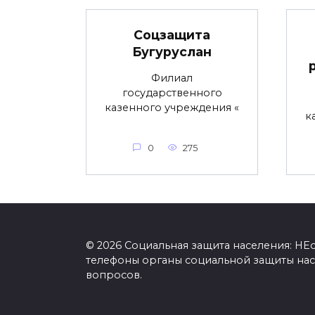
Соцзащита
Бугуруслан
Филиал
государственного
казенного учреждения «
к
0
275
© 2026 Социальная защита населения: Н
телефоны органы социальной защиты нас
вопросов.