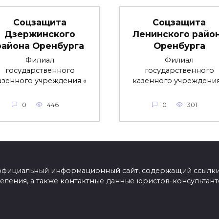
Соцзащита
Соцзащита
Дзержинского
Ленинского райо
района Оренбурга
Оренбурга
Филиал
Филиал
государственного
государственного
азенного учреждения «
казенного учреждения
0
446
0
301
Еофициальный информационный сайт, содержащий ссылки 
еления, а также контактные данные юристов-консультан