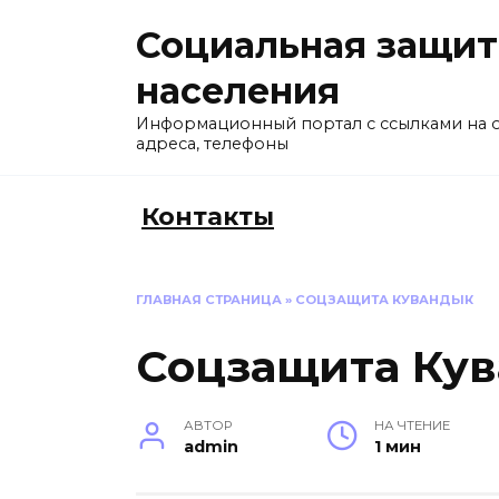
Перейти
Социальная защит
к
содержанию
населения
Информационный портал с ссылками на 
адреса, телефоны
Контакты
ГЛАВНАЯ СТРАНИЦА
»
СОЦЗАЩИТА КУВАНДЫК
Соцзащита Ку
АВТОР
НА ЧТЕНИЕ
admin
1 мин