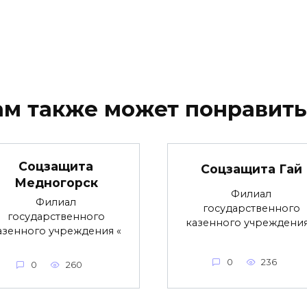
ам также может понравить
Соцзащита
Соцзащита Гай
Медногорск
Филиал
Филиал
государственного
государственного
казенного учреждения
азенного учреждения «
0
236
0
260