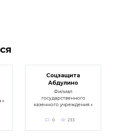
ся
Соцзащита
Абдулино
Филиал
государственного
 «
казенного учреждения «
0
233