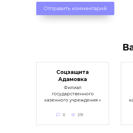
В
Соцзащита
Адамовка
Филиал
государственного
казенного учреждения «
к
0
251