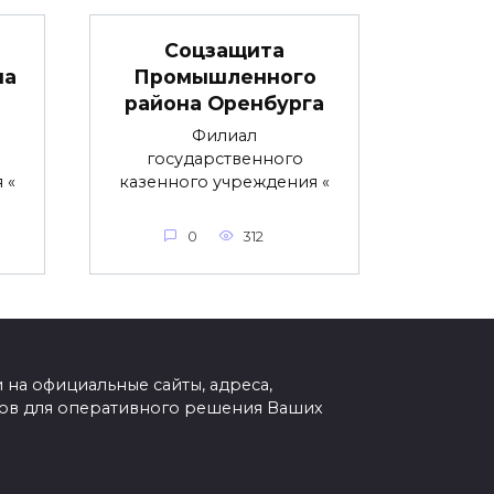
Соцзащита
на
Промышленного
района Оренбурга
Филиал
государственного
 «
казенного учреждения «
0
312
на официальные сайты, адреса,
тов для оперативного решения Ваших