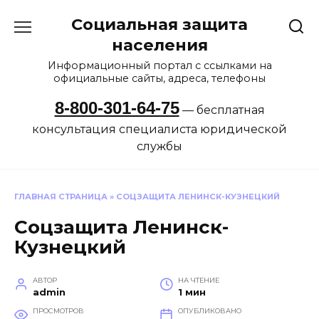
Перейти
Социальная защита
к
содержанию
населения
Информационный портал с ссылками на
официальные сайты, адреса, телефоны
8-800-301-64-75
— бесплатная
консультация специалиста юридической
службы
ГЛАВНАЯ СТРАНИЦА
»
СОЦЗАЩИТА ЛЕНИНСК-КУЗНЕЦКИЙ
Соцзащита Ленинск-
Кузнецкий
АВТОР
НА ЧТЕНИЕ
admin
1 мин
ПРОСМОТРОВ
ОПУБЛИКОВАНО