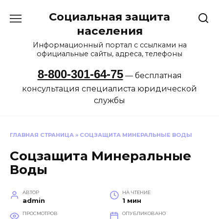
Перейти
Социальная защита
к
содержанию
населения
Информационный портал с ссылками на
официальные сайты, адреса, телефоны
8-800-301-64-75
— бесплатная
консультация специалиста юридической
службы
ГЛАВНАЯ СТРАНИЦА
»
СОЦЗАЩИТА МИНЕРАЛЬНЫЕ ВОДЫ
Соцзащита Минеральные
Воды
АВТОР
НА ЧТЕНИЕ
admin
1 мин
ПРОСМОТРОВ
ОПУБЛИКОВАНО