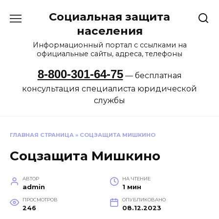
Перейти
Социальная защита
к
содержанию
населения
Информационный портал с ссылками на
официальные сайты, адреса, телефоны
8-800-301-64-75
— бесплатная
консультация специалиста юридической
службы
ГЛАВНАЯ СТРАНИЦА
»
СОЦЗАЩИТА МИШКИНО
Соцзащита Мишкино
АВТОР
НА ЧТЕНИЕ
admin
1 мин
ПРОСМОТРОВ
ОПУБЛИКОВАНО
246
08.12.2023