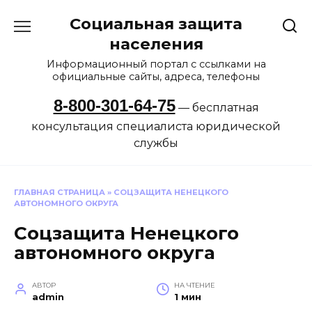
Перейти
Социальная защита
к
содержанию
населения
Информационный портал с ссылками на
официальные сайты, адреса, телефоны
8-800-301-64-75
— бесплатная
консультация специалиста юридической
службы
ГЛАВНАЯ СТРАНИЦА
»
СОЦЗАЩИТА НЕНЕЦКОГО
АВТОНОМНОГО ОКРУГА
Соцзащита Ненецкого
автономного округа
АВТОР
НА ЧТЕНИЕ
admin
1 мин