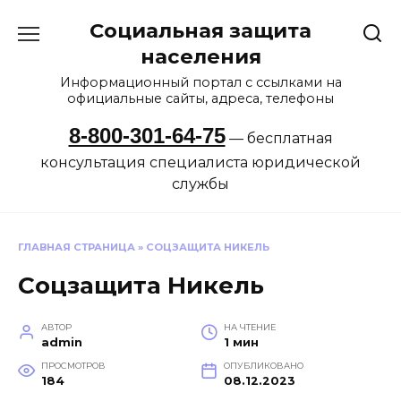
Перейти
Социальная защита
к
содержанию
населения
Информационный портал с ссылками на
официальные сайты, адреса, телефоны
8-800-301-64-75
— бесплатная
консультация специалиста юридической
службы
ГЛАВНАЯ СТРАНИЦА
»
СОЦЗАЩИТА НИКЕЛЬ
Соцзащита Никель
АВТОР
НА ЧТЕНИЕ
admin
1 мин
ПРОСМОТРОВ
ОПУБЛИКОВАНО
184
08.12.2023