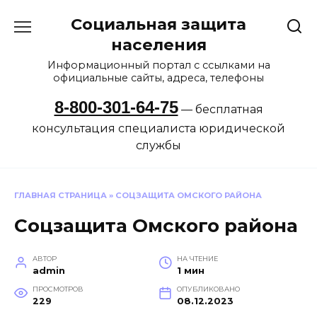
Перейти
Социальная защита
к
содержанию
населения
Информационный портал с ссылками на
официальные сайты, адреса, телефоны
8-800-301-64-75
— бесплатная
консультация специалиста юридической
службы
ГЛАВНАЯ СТРАНИЦА
»
СОЦЗАЩИТА ОМСКОГО РАЙОНА
Соцзащита Омского района
АВТОР
НА ЧТЕНИЕ
admin
1 мин
ПРОСМОТРОВ
ОПУБЛИКОВАНО
229
08.12.2023