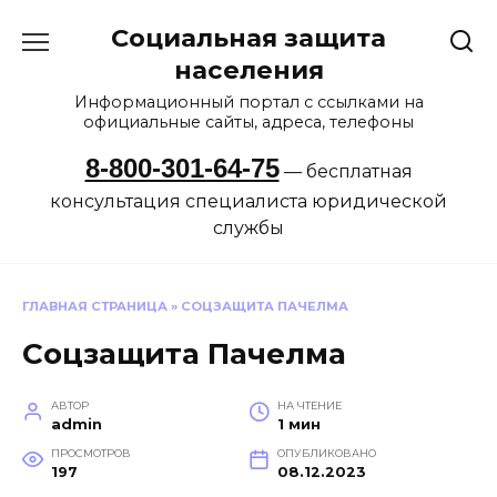
Перейти
Социальная защита
к
содержанию
населения
Информационный портал с ссылками на
официальные сайты, адреса, телефоны
8-800-301-64-75
— бесплатная
консультация специалиста юридической
службы
ГЛАВНАЯ СТРАНИЦА
»
СОЦЗАЩИТА ПАЧЕЛМА
Соцзащита Пачелма
АВТОР
НА ЧТЕНИЕ
admin
1 мин
ПРОСМОТРОВ
ОПУБЛИКОВАНО
197
08.12.2023