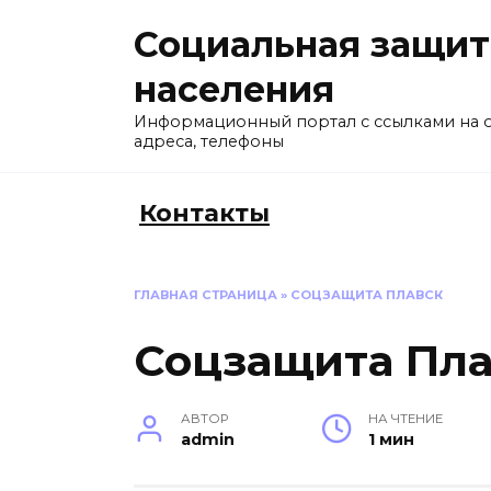
Перейти
Социальная защит
к
содержанию
населения
Информационный портал с ссылками на 
адреса, телефоны
Контакты
ГЛАВНАЯ СТРАНИЦА
»
СОЦЗАЩИТА ПЛАВСК
Соцзащита Пла
АВТОР
НА ЧТЕНИЕ
admin
1 мин