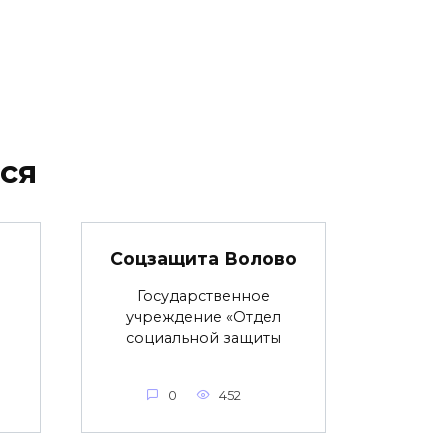
ся
Соцзащита Волово
Государственное
учреждение «Отдел
социальной защиты
0
452