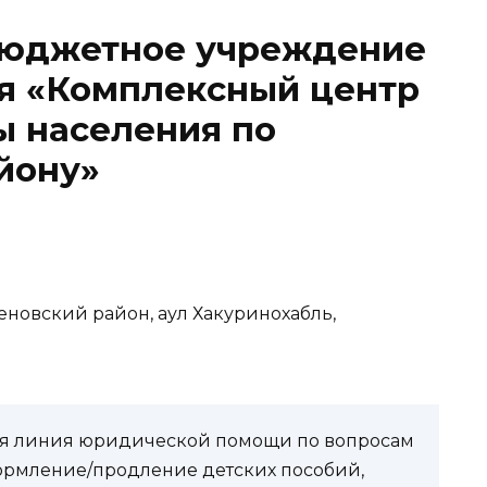
бюджетное учреждение
я «Комплексный центр
ы населения по
йону»
еновский район, аул Хакуринохабль,
чая линия юридической помощи по вопросам
ормление/продление детских пособий,