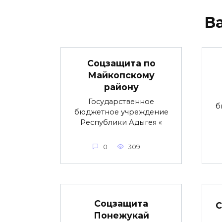
В
Соцзащита по
Майкопскому
району
Государственное
б
бюджетное учреждение
Республики Адыгея «
0
309
Соцзащита
С
Понежукай