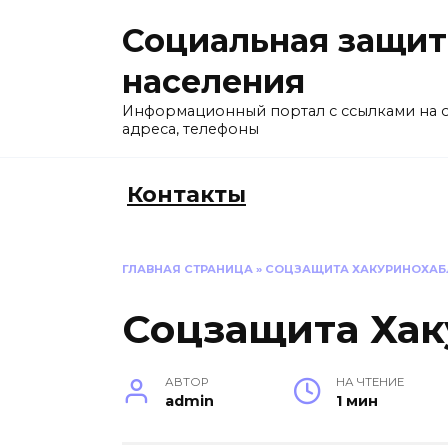
Перейти
Социальная защит
к
содержанию
населения
Информационный портал с ссылками на 
адреса, телефоны
Контакты
ГЛАВНАЯ СТРАНИЦА
»
СОЦЗАЩИТА ХАКУРИНОХАБ
Соцзащита Хак
АВТОР
НА ЧТЕНИЕ
admin
1 мин