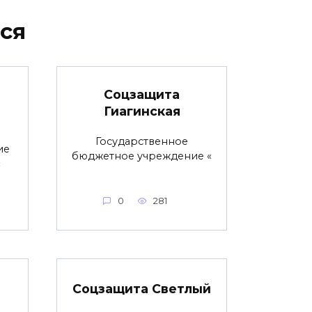
ся
Соцзащита
Гиагинская
Государственное
ие
бюджетное учреждение «
«
0
281
Соцзащита Светлый