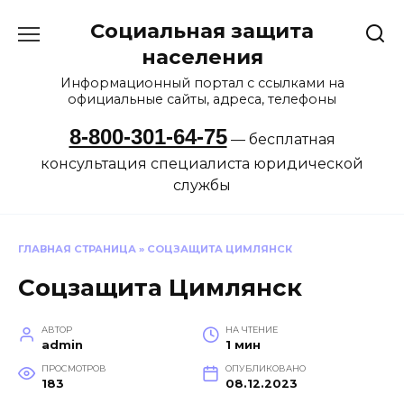
Перейти
Социальная защита
к
содержанию
населения
Информационный портал с ссылками на
официальные сайты, адреса, телефоны
8-800-301-64-75
— бесплатная
консультация специалиста юридической
службы
ГЛАВНАЯ СТРАНИЦА
»
СОЦЗАЩИТА ЦИМЛЯНСК
Соцзащита Цимлянск
АВТОР
НА ЧТЕНИЕ
admin
1 мин
ПРОСМОТРОВ
ОПУБЛИКОВАНО
183
08.12.2023