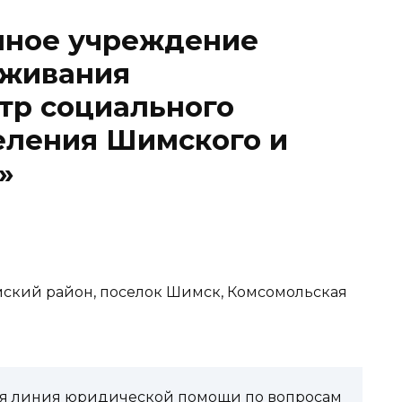
мное учреждение
уживания
тр социального
еления Шимского и
»
имский район, поселок Шимск, Комсомольская
чая линия юридической помощи по вопросам