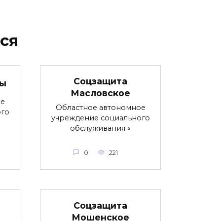
ся
Соцзащита
цы
Масловское
ое
Областное автономное
ого
учреждение социального
обслуживания «
0
221
Соцзащита
Мошенское