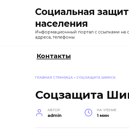
Перейти
Социальная защит
к
содержанию
населения
Информационный портал с ссылками на 
адреса, телефоны
Контакты
ГЛАВНАЯ СТРАНИЦА
»
СОЦЗАЩИТА ШИМСК
Соцзащита Ши
АВТОР
НА ЧТЕНИЕ
admin
1 мин