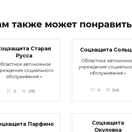
ам также может понравить
Соцзащита Старая
Соцзащита Соль
Русса
Областное автономн
бластное автономное
учреждение социальн
реждение социального
обслуживания «
обслуживания «
0
246
0
259
Соцзащита
оцзащита Парфино
Окуловка