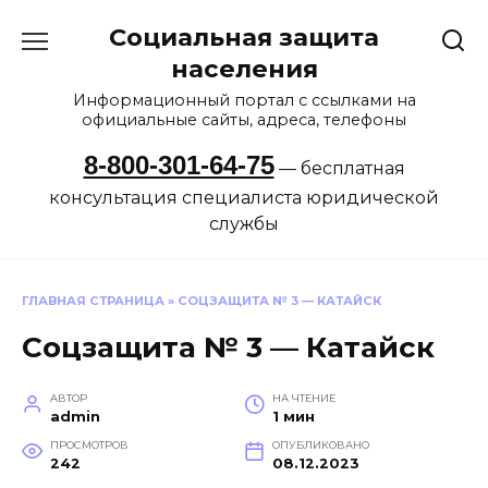
Перейти
Социальная защита
к
содержанию
населения
Информационный портал с ссылками на
официальные сайты, адреса, телефоны
8-800-301-64-75
— бесплатная
консультация специалиста юридической
службы
ГЛАВНАЯ СТРАНИЦА
»
СОЦЗАЩИТА № 3 — КАТАЙСК
Соцзащита № 3 — Катайск
АВТОР
НА ЧТЕНИЕ
admin
1 мин
ПРОСМОТРОВ
ОПУБЛИКОВАНО
242
08.12.2023