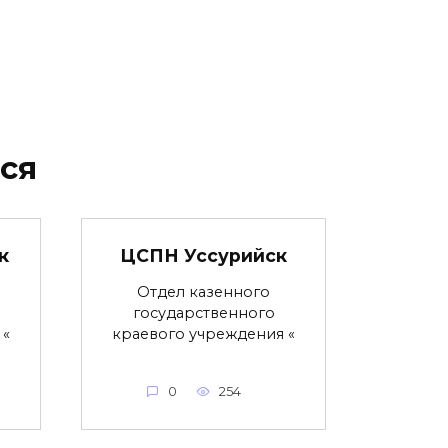
ся
к
ЦСПН Уссурийск
Отдел казенного
государственного
 «
краевого учреждения «
0
254