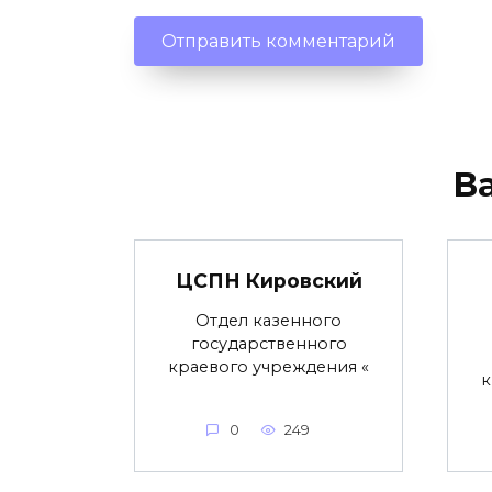
В
ЦСПН Кировский
Отдел казенного
государственного
краевого учреждения «
к
0
249