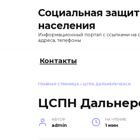
Перейти
Социальная защит
к
содержанию
населения
Информационный портал с ссылками на 
адреса, телефоны
Контакты
ГЛАВНАЯ СТРАНИЦА
»
ЦСПН ДАЛЬНЕРЕЧЕНСК
ЦСПН Дальнер
АВТОР
НА ЧТЕНИЕ
admin
1 мин