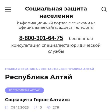
Перейти
Социальная защита
к
содержанию
населения
Информационный портал с ссылками на
официальные сайты, адреса, телефоны
8-800-301-64-75
— бесплатная
консультация специалиста юридической
службы
ГЛАВНАЯ СТРАНИЦА
»
КОНТАКТЫ
»
РЕСПУБЛИКА АЛТАЙ
Республика Алтай
РЕСПУБЛИКА АЛТАЙ
Соцзащита Горно-Алтайск
08.12.2023
0
278