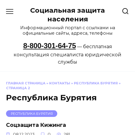
Перейти
Социальная защита
к
содержанию
населения
Информационный портал с ссылками на
официальные сайты, адреса, телефоны
8-800-301-64-75
— бесплатная
консультация специалиста юридической
службы
ГЛАВНАЯ СТРАНИЦА
»
КОНТАКТЫ
»
РЕСПУБЛИКА БУРЯТИЯ
»
СТРАНИЦА 2
Республика Бурятия
РЕСПУБЛИКА БУРЯТИЯ
Соцзащита Кижинга
08.12.2023
0
281