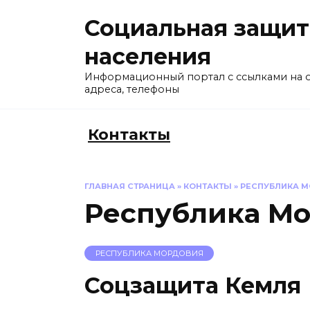
Перейти
Социальная защит
к
содержанию
населения
Информационный портал с ссылками на 
адреса, телефоны
Контакты
ГЛАВНАЯ СТРАНИЦА
»
КОНТАКТЫ
»
РЕСПУБЛИКА 
Республика М
РЕСПУБЛИКА МОРДОВИЯ
Соцзащита Кемля