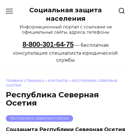
Перейти
Социальная защита
к
содержанию
населения
Информационный портал с ссылками на
официальные сайты, адреса, телефоны
8-800-301-64-75
— бесплатная
консультация специалиста юридической
службы
ГЛАВНАЯ СТРАНИЦА
»
КОНТАКТЫ
»
РЕСПУБЛИКА СЕВЕРНАЯ
ОСЕТИЯ
Республика Северная
Осетия
РЕСПУБЛИКА СЕВЕРНАЯ ОСЕТИЯ
Соцзащита Республики Северная Осетия